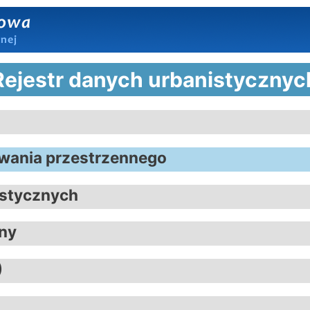
Rejestr danych urbanistycznyc
wania przestrzennego
istycznych
iny
)